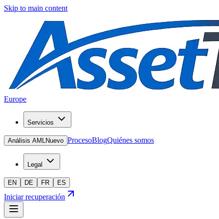
Skip to main content
Europe
Servicios
Proceso
Blog
Quiénes somos
Análisis AML
Nuevo
Legal
EN
DE
FR
ES
Iniciar recuperación