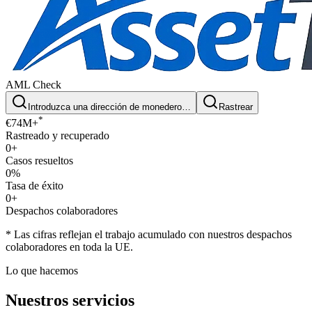
AML Check
Introduzca una dirección de monedero…
Rastrear
*
€74M+
Rastreado y recuperado
0
+
Casos resueltos
0
%
Tasa de éxito
0
+
Despachos colaboradores
* Las cifras reflejan el trabajo acumulado con nuestros despachos
colaboradores en toda la UE.
Lo que hacemos
Nuestros servicios